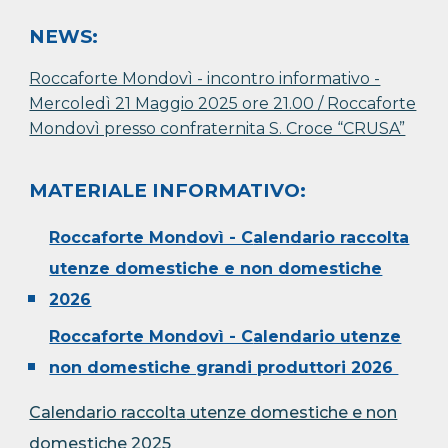
NEWS:
Roccaforte Mondovì - incontro informativo -
Mercoledì 21 Maggio 2025 ore 21.00 / Roccaforte
Mondovì presso confraternita S. Croce “CRUSA”
MATERIALE INFORMATIVO:
Roccaforte Mon
dovì - C
alendario raccolta
utenze domestiche e non domestiche
2026
Roccaforte Mondovì - C
alendario utenze
non domestiche grandi produttori 2026
Calendario raccolt
a
uten
ze domestiche e non
domestiche
202
5